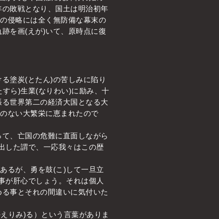
年の敗戦となり、国土は明治初年
敵の侵略には全く無防備な幕末の
跡を画(えが)いて、原時点に復
る塗炭(とたん)の苦しみに陷り
すら)生業(なりわい)に励み、十
張る世界第二の経済大国となる大
事のない大繁栄に恵まれたので
て、亡国の危難に直面しながら
見出した謂で、一応我々はこの歴
あるが、勇を鼓(こ)して一旦立
る事が肝心でしょう。それは個人
める事とそれの間違いに気付いた
かえりみ)る）という言葉がありま