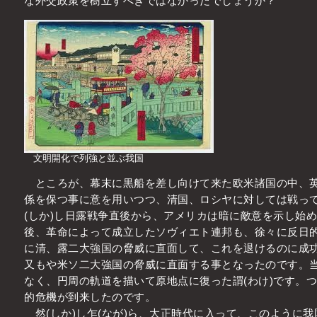
な外交政策を樹立すべきではなかったでしょうか？
文明開化で列強と並ぶ我国
ところが、幕末に黒船を差し向けて来た欧米諸国の中、英
係を保つ事に意を用いつつ、清国、ロシヤに対しては戦っ
(しか)し日露戦争直後から、アメリカは暗に敵意を示し始
後、革命によって成立したソヴィエト連邦も、徐々に反日
に清、露二大強国の脅威に直面して、これを退けるのに成
又もや米ソ二大強国の脅威に直面する事となったのです。当
なく、円周の軌道を描いて原地点に復った謂(わけ)です。
的危機が到来したのです。
然(しか)し乍(なが)ら、大正時代に入って、このように