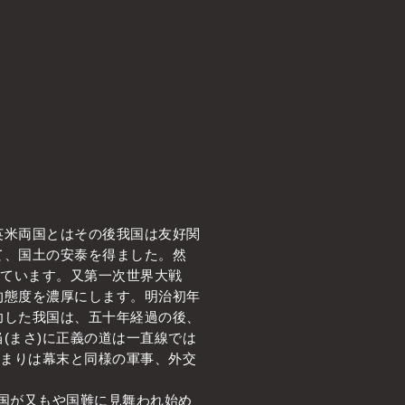
米両国とはその後我国は友好関
て、国土の安泰を得ました。然
めています。又第一次世界大戦
的態度を濃厚にします。明治初年
功した我国は、五十年経過の後、
(まさ)に正義の道は一直線では
つまりは幕末と同様の軍事、外交
我国が又もや国難に見舞われ始め