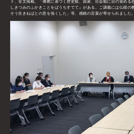
下、全文掲載。「佛教に基づく歴史観、国家、社会観に目の覚める
しきつみのふかきことをばうちすてて』がある。ご講義には仏様の
そう生きねばとの意を強くした」等、感銘の言葉が寄せられました