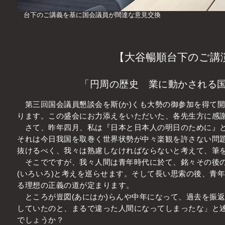
台下のご講義を基に国会議員が闊達な意見交換
【大谷暢順台下のご講
「円周の歴史 業に動かされる
第三回国会議員懇談会を斯(か)くも大勢の御参加を得て
ります。この盛会にお力添えをいただいた、各先生方に感
さて、昨年四月、私は『日本と日本人の明日のために』と
それは今日我国を取巻く世界状勢が中々楽観を許さない問
抜けるべく、我々は熟慮しなければならないと考えて、筆
そこでですが、我々人間は青年時代に於て、銘々その後の
(いろいろ)と考えを巡らせます。そして長い思索の後、青
る理想の正義の道が定まります。
ところが豈図(あにはか)らんや中年になって、過去を振
していたのと、まるで違った人間になってしまったな」と
でしょうか？