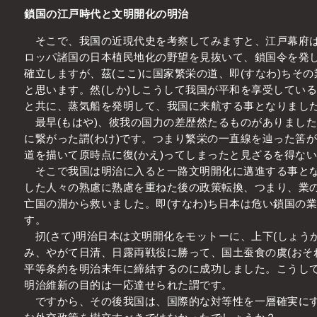
鎖国の江戸時代と文明開化の明治
そこで、我国の近現代史を考察してみますと、江戸幕府は
ロッパ諸国の日本植民地化の野望を見抜いて、鎖国令を発
確立しますが、茲(ここ)に国家繁栄の道、即(すなわ)ちそ
と思います。然(しか)しこうして我国が平和を享受してい
と共に、蒸気船を発明して、我国に来航する事となりまし
最早(もはや)、彼我の国力の差歴然たるものがありまし
に繋がった謂(わけ)です。つまり繁栄の一直線を辿った筈
道を描いて原時点に復(かえ)ってしまったと見ざるを得な
そこで我国は明治に入ると一路文明開化に邁進する事とな
した人々の熟慮に熟慮を重ねた後の政策転換、つまり、業
亡国の淵から救いました。即(すなわ)ち日本は危い鎖国の
す。
扨(さて)明治日本は文明開化をモットーに、上下(しょうか
み、やがて日清、日露両戦役に勝って、国土蚕食の虞(おそ
平等条約を明治末年に締結するのに成功しました。こうし
明治維新の目的は一応達せられた謂です。
ですから、その後我国は、国際的な対等性を一層確実にす