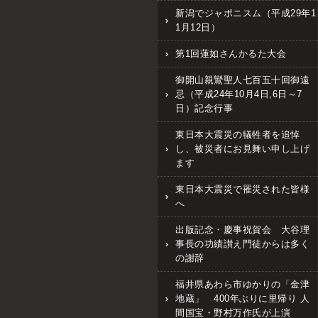
新潟でジャポニスム（平成29年1
1月12日）
第1回蓮如さんかるた大会
御開山親鸞聖人七百五十回御遠
忌（平成24年10月4日,6日～7
日）記念行事
東日本大震災の犠牲者を追悼
し、被災者にお見舞い申し上げ
ます
東日本大震災で罹災された皆様
へ
出版記念・慶事祝賀会 大谷理
事長の功績讃え門徒からは多く
の謝辞
福井県あわら市ゆかりの「金津
地蔵」 400年ぶりに里帰り 人
間国宝・野村万作氏が上演