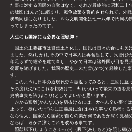
た事に対する国民の自覚はなく、それが最終的に昭和二十
の版図(はんと)に縮まり、戦争放棄を誓約させられて、外
状態同様になりました。即ち文明開化は七十八年で円周の軌
ってしまったのです。
人生にも国家にも必要な照顧脚下
国土の主要都市は皆焦土と化し、国民は日々の食にも欠け
ました。然(しか)しその中で日本人は再奮起して、只管(ひた
年足らずで経済を建て直し、やがて日本は諸外国が目を見
発展を遂げました。我国の歴史上未だ曽(かつ)て経験した
す。
このように日本の近現代史を振返ってみると、三回に亙っ
その度(たび)にこれを切抜けて、却(かえ)って繁栄の道を
史的事実を誇(ほこり)としてよいかと思います。
かかる艱難(かんなん)を切抜けるには、大へん辛い事では
止って、徒(いたず)らに正義感に逸(はや)る事なく熟考す
なら個人、国家なら国家が自らの業が何であるか深く見極
ならば、速かに潔くこれを改める事です。
照顧脚下(しょうこきゃっか)（脚下(あしもと)を照し顧(