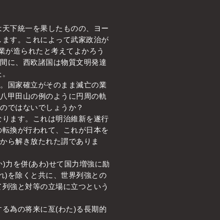
天下統一を果したものの、ヨー
します。これによって武家政治が
の業が造られたと考えてよかろう
る間に、西欧諸国は物質文明発達
た。
た。国家確立がそのまま滅亡の業
が八甲田山の例のように円周の軌
いのではないでしょうか？
ります。これは明治維新を遂行
の転換が行われて、これが日本を
業から解き放たれた謂でありま
)力を併(あわ)せて国力増強に励
れ)を除くと共に、世界列強との
て列強と対等の立場に立つという
る為の将来に亙(わた)る長期的