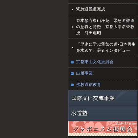
緊急避難道完成
東本願寺東山浄苑 緊急避難道
の意義と特徴 京都大学名誉教
授 河田惠昭
『歴史に学ぶ蓮如の道‐日本再生
を求めて』著者インタビュー
京都東山文化振興会
出版事業
佛教通信教育