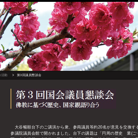
の活動
第3回議員懇談会
大谷暢順台下のご講演から衆、参両議員等約20名が意見を交換する
参議院議員会館で開かれました。台下の講題は「円周の歴史 業(ご