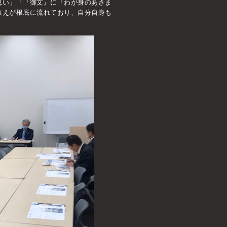
思い」「『御文』に『わが身のあさま
教えが根底に流れており、自分自身も
。