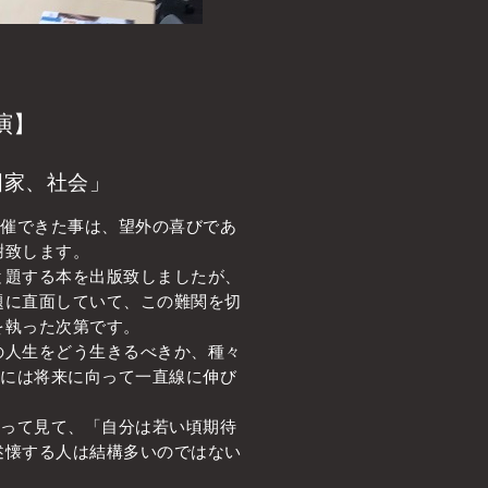
演】
国家、社会」
開催できた事は、望外の喜びであ
謝致します。
題する本を出版致しましたが、
題に直面していて、この難関を切
を執った次第です。
人生をどう生きるべきか、種々
年には将来に向って一直線に伸び
返って見て、「自分は若い頃期待
述懐する人は結構多いのではない