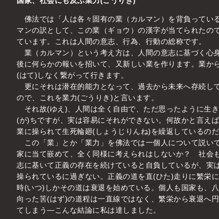
国家、社会にも及ぶ業力(ごうりき)
佛法では「人は各々固有の業（カルマン）を背負っている
マンの訳として、この業（ギョウ）の漢字が当てられたの
ています。これは人間の意志、行為、行動の総称です。
業（カルマン）という考え方は、人間の意志に基づく心身
後に何らかの報いを招いて、又新しい業を作ります。業か
(はて)しなく繋がって行きます。
更にそれは潜在的能力となって、過去から未来へ存続して
ので、これを業力(ごうりき)と言います。
それ故(ゆえ)、人間は全く自由で、ただ思ったように生
(が)ちですが、実は容易にそれができない。何故かと言え
業に操られて生死輪廻(しょうじりんね)を繰返しているの
この「業」とか「業力」を佛法では一個人について説いて
家に当て嵌めて、全く同様に考えられはしないか？ 社会も
志に基いて正義の存在を続けていると自負しているが、実
操られているに過ぎない。正義の道を直(ひた)走りに繁栄
時(いつ)しかその道は衰退を始めている。個人も国家も、
向った筈(はず)の道程は一直線ではなく、繁栄から衰退へ
てしまう―こんな結論に私は達しました。