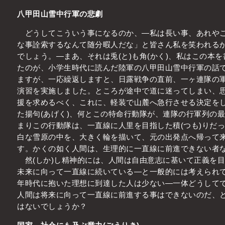
八甲田山雪中行軍の悲劇
どうしてこういう事になるのか、―私は長い事、あれやこ
な事詮索するなんて随分暇人だな」と皆さん私を笑われる
でしょう。―まあ、それは兎(と)も角(かく)、私はこの本
たのが、小学生時代に読んだ陸軍の八甲田山雪中行軍の話
ますが、一応繰返しますと、日露戦争の直前、一ヶ連隊の
演習を実施しました。ところが途中で道に迷ってしまい、
援を求めるべく、これに、軽装で山麓へ急行させる決定を
た揚句(あげく)、何とこの特命行動隊が、連隊の行軍列の
まりこの行動隊は、一直線に人里を目指した積(つも)りだ
白な雪原の中を、大きく輪を描いて、元の出発点へ帰って来
す。かくの如く人間は、生理的に一直線に前進できない者
然(しか)し精神的には、人間は自由意志に基いて正義を
未来に向って一直線に続いている―と一般的には考えられ
年時代に抱いた理想に到達した人は少ない―一体どうして
人間は将来に向って一直線に前進する事はできないのだ、
はないでしょうか？