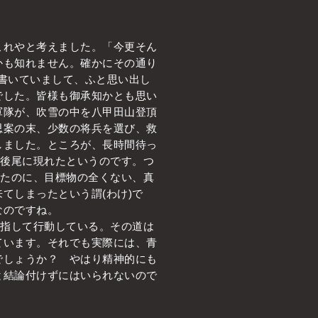
れやと考えました。「今更そん
かも知れません。確かにその通り
を書いていまして、ふと思い出し
でした。皆様も御承知かとも思い
軍隊が、吹雪の中を八甲田山登頂
思案の末、少数の将兵を選び、救
しました。ところが、長時間待っ
最後尾に現れたというのです。つ
ったのに、目標物の全くない、真
てしまったという謂(わけ)で
なのですね。
目指して行動している。その道は
ています。それでも実際には、青
でしょうか？ やはり精神的にも
と結論付けずにはいられないので