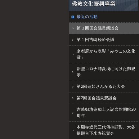
最近の活動
第３回国会議員懇談会
第１回吉崎経済会議
京都府から表彰「みやこの文化
賞」
新型コロナ肺炎禍に向けた御親
示
第2回蓮如さんかるた大会
第2回国会議員懇談会
吉崎御坊蓮如上人記念館開館20
周年
本願寺近代三代傳持顕彰、大谷
暢順台下米寿祝賀会