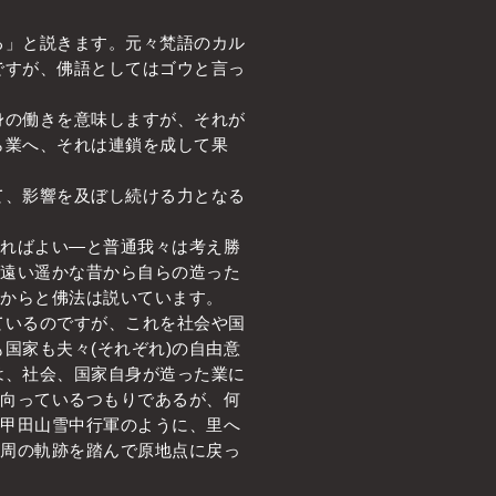
」と説きます。元々梵語のカル
ですが、佛語としてはゴウと言っ
の働きを意味しますが、それが
ら業へ、それは連鎖を成して果
、影響を及ぼし続ける力となる
きればよい―と普通我々は考え勝
ば遠い遥かな昔から自らの造った
だからと佛法は説いています。
いるのですが、これを社会や国
国家も夫々(それぞれ)の自由意
は、社会、国家自身が造った業に
に向っているつもりであるが、何
八甲田山雪中行軍のように、里へ
円周の軌跡を踏んで原地点に戻っ