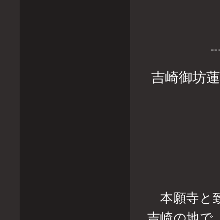
--
吉崎御坊蓮
本願寺と致
吉崎の地で