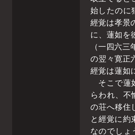
始したのに
經覚は孝景
に、蓮如を
（一四六三
の翌々寛正
經覚は蓮如
そこで蓮如
らわれ、不
の荘へ移住
と經覚に約
なのでしょ