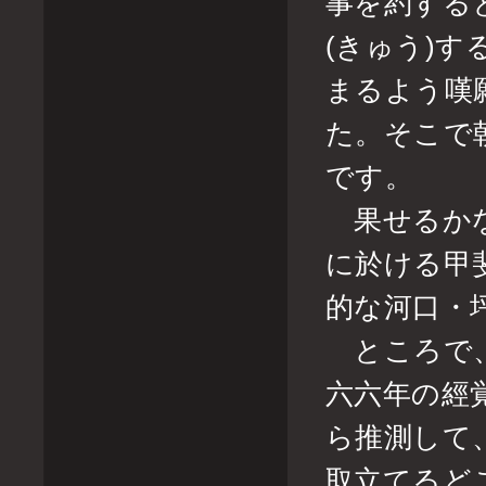
事を約する
(きゅう)
まるよう嘆
た。そこで
です。
果せるかな
に於ける甲
的な河口・
ところで、
六六年の經
ら推測して
取立てるど