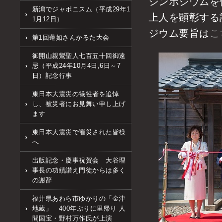
シンポジウムを
新潟でジャポニスム（平成29年1
上人を顕彰する
1月12日）
ジウム要旨は
こ
第1回蓮如さんかるた大会
御開山親鸞聖人七百五十回御遠
忌（平成24年10月4日,6日～7
日）記念行事
東日本大震災の犠牲者を追悼
し、被災者にお見舞い申し上げ
ます
東日本大震災で罹災された皆様
へ
出版記念・慶事祝賀会 大谷理
事長の功績讃え門徒からは多く
の謝辞
福井県あわら市ゆかりの「金津
地蔵」 400年ぶりに里帰り 人
間国宝・野村万作氏が上演