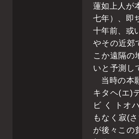
蓮如上人が
七年）、即
十年前、或
やその近郊
こか遠隔の
いと予測し
当時の本願
キタヘ(エ
ビ く トオ
もなく寂(
が後々この