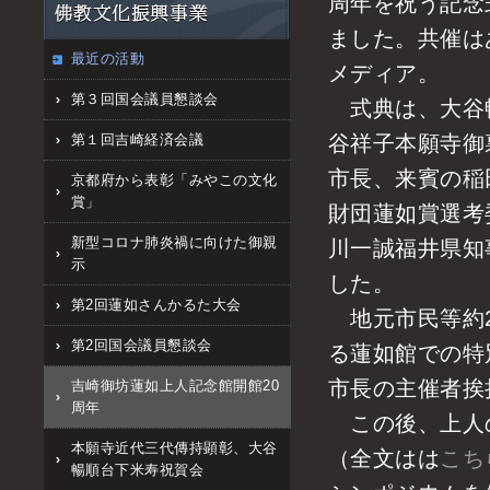
周年を祝う記念
ました。共催は
最近の活動
メディア。
第３回国会議員懇談会
式典は、大谷暢
第１回吉崎経済会議
谷祥子本願寺御
市長、来賓の稲
京都府から表彰「みやこの文化
賞」
財団蓮如賞選考
新型コロナ肺炎禍に向けた御親
川一誠福井県知
示
した。
第2回蓮如さんかるた大会
地元市民等約2
第2回国会議員懇談会
る蓮如館での特
市長の主催者挨
吉崎御坊蓮如上人記念館開館20
周年
この後、上人
本願寺近代三代傳持顕彰、大谷
（全文はは
こち
暢順台下米寿祝賀会