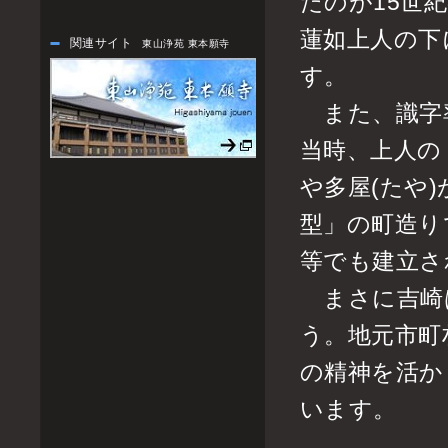
たのが15世
蓮如上人の下
関連サイト
東山浄苑 東本願寺
す。
また、識字
当時、上人の
や多屋(たや
型」の町造り
等でも建立さ
まさに吉崎
う。地元市町
の精神を活か
います。