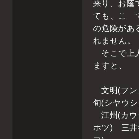
来り、お蔭
ても、こゝ
の危険があ
れません。
そこで上人
ますと、
文明(フンメ
旬(シヤウ
江州(カウシ
ホツ) 三井