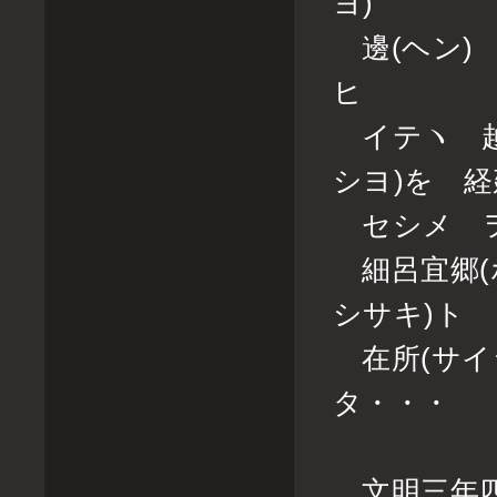
ヨ)
邊(ヘン)
ヒ
イテヽ 越前
シヨ)を 
セシメ ヲ
細呂宜郷(ホ
シサキ)ト
在所(サイ
タ・・・
文明三年四