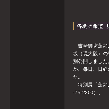
吉崎御坊蓮如上
坂（現大阪）の
別公開しました
か、毎日、日経
た。
特別展「蓮如上
-75-2200）。