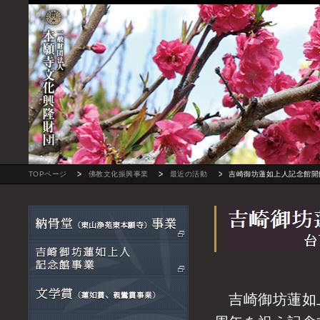
TOPページ
佛教文化振興事業
最近の活動
吉崎御坊蓮如上人記念館開
吉崎御坊蓮如上