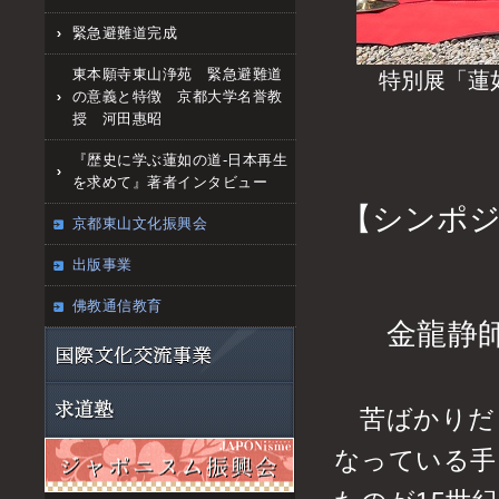
緊急避難道完成
東本願寺東山浄苑 緊急避難道
特別展「蓮如
の意義と特徴 京都大学名誉教
授 河田惠昭
『歴史に学ぶ蓮如の道‐日本再生
を求めて』著者インタビュー
【シンポ
京都東山文化振興会
出版事業
佛教通信教育
金龍静
苦ばかりだ
なっている手