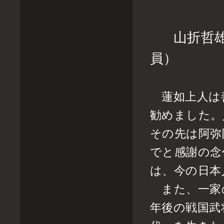
山折哲
員）
蓮如上人は善
勧めました。
その先は阿弥
でと感謝の念
は、今の日本
また、一家
年後の戦国武