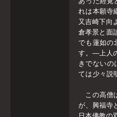
あった經覚
れは本願寺
又吉崎下向
倉孝景と面
でも蓮如の
す。―上人
きでないの
ては少々説
この高僧は
が、興福寺
日本佛教の