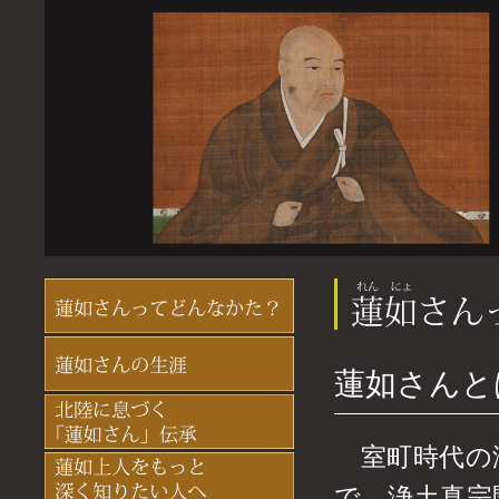
蓮如さんと
室町時代の
で、浄土真宗