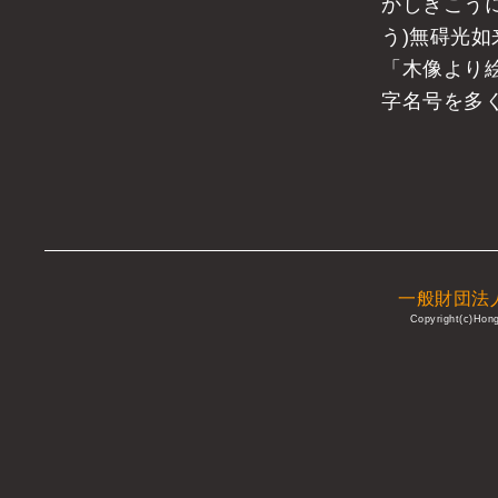
かしぎこう
う)無碍光如
「木像より
字名号を多
一般財団法
Copyright(c)Honga