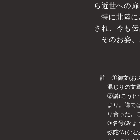
ら近世への扉
特に北陸に
され、今も伝
そのお姿、
註 ①御文(お
混じりの文
②講(こう)
まり。講で
り合った。
③名号(みょ
弥陀仏(なむ