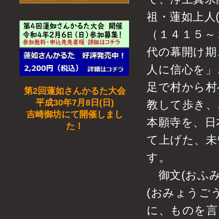
祖・蓮如上人
（１４１５～
代の幕開け期
人に信心を」
足で村から村
第2回蓮如さんかるた大会
平成30年7月8日(日)
教して歩き、
吉崎御坊にて開催しまし
本願寺を、日
た！
て上げた、未
す。
御文(おふみ
(おみょうご
に、ものを言