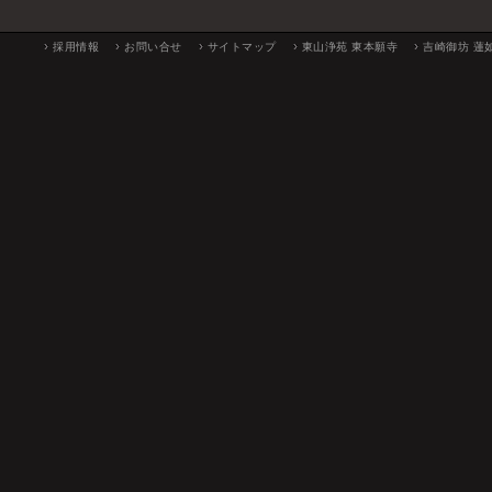
知らせ
詳細はこちら「
採用
採用情報
お問い合せ
サイトマップ
東山浄苑 東本願寺
吉崎御坊 蓮
2025.9.1
採用情報の項目を更
令和7年度（令和8
詳細はこちら「
採用
2025.4.16
国際文化交流事業の
日本スリランカの文
日本大使館で邦楽コ
現地TV特番に出演
詳細は
こちら
より
2025.4.9
採用情報の項目を更
令和7年度（令和8
詳細はこちら「
採用
2024.4.12
採用情報の項目を更
本願寺文化興隆財団